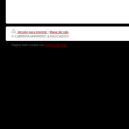
Versión para imprimir
|
Mapa del sitio
© CABRERA MARRERO & ASOCIADOS
Página web creada con
IONOS Mi Web
.