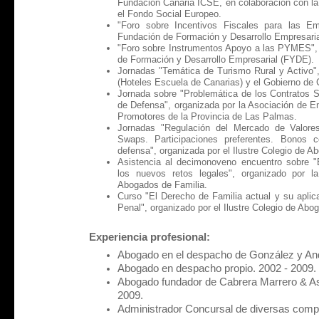
Fundacion Canaria ICSE, en colaboración con la
el Fondo Social Europeo.
"Foro sobre Incentivos Fiscales para las Em
Fundación de Formación y Desarrollo Empresari
"Foro sobre Instrumentos Apoyo a las PYMES", 
de Formación y Desarrollo Empresarial (FYDE).
Jornadas "Temática de Turismo Rural y Activo
(Hoteles Escuela de Canarias) y el Gobierno de 
Jornada sobre "Problemática de los Contratos 
de Defensa", organizada por la Asociación de E
Promotores de la Provincia de Las Palmas.
Jornadas "Regulación del Mercado de Valores
Swaps. Participaciones preferentes. Bonos co
defensa", organizada por el Ilustre Colegio de 
Asistencia al decimonoveno encuentro sobre "E
los nuevos retos legales", organizado por l
Abogados de Familia.
Curso "El Derecho de Familia actual y su aplicac
Penal", organizado por el Ilustre Colegio de A
Experiencia profesional:
Abogado en el despacho de González y And
Abogado en despacho propio. 2002 - 2009.
Abogado fundador de Cabrera Marrero & A
2009.
Administrador Concursal de diversas comp